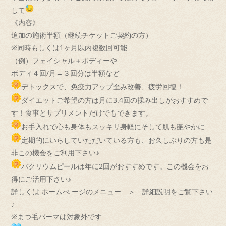
して
《内容》
追加の施術半額（継続チケットご契約の方）
※同時もしくは1ヶ月以内複数回可能
（例）フェイシャル＋ボディーや
ボディ４回/月→３回分は半額など
デトックスで、免疫力アップ歪み改善、疲労回復！
ダイエットご希望の方は月に3.4回の揉み出しがおすすめで
す！食事とサプリメントだけでもできます。
お手入れで心も身体もスッキリ身軽にそして肌も艶やかに
定期的にいらしていただいている方も、お久しぶりの方も是
非この機会をご利用下さい♪
バクリウムピールは年に2回がおすすめです。この機会をお
得にご活用下さい♪
詳しくは ホームぺ ージのメニュー ＞ 詳細説明をご覧下さい
♪
※まつ毛パーマは対象外です