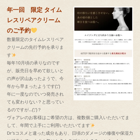
年一回 限定 タイム
レスリペアクリーム
のご予約
数量限定のタイムレスリペア
クリームの先行予約を承りま
す
毎年10月頃の承りなのです
が、
販売日を早めて欲しいと
の声が沢山あったようで、
今
年から早まったようです(‘;’)
年に一度なのでいつ発売され
ても変わりない？
と思ってい
るのですが…(‘;’)？
ヴォアレのお客様はご希望の方は、
複数個ご購入いただいてま
して、
年間で上手にご利用いただいてます
Dr’sコスメと違った成分もあり、
日頃のダメージの修復や保湿力